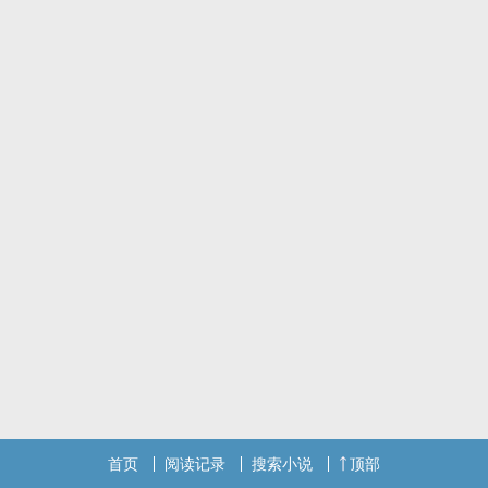
真假少爷
自割腿肉
首页
阅读记录
搜索小说
顶部