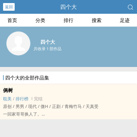
四个大
返回
首页
分类
排行
搜索
足迹
四个大
共收录 1 部作品
四个大的全部作品集
俩树
耽美
/
排行榜
完结
原创 / 男男 / 现代 / 微H / 正剧 / 青梅竹马 / 天真受
一回家哥哥换人了。
容允琛：为什幺我是他哥。
陆楠川：幸好我才是他哥。
容允琛/陆楠川×容唯