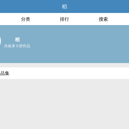
稻
分类
排行
搜索
稻
共收录 0 部作品
作品集