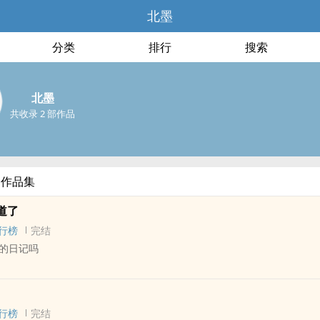
北墨
分类
排行
搜索
北墨
共收录 2 部作品
部作品集
道了
行榜
完结
的日记吗
G - 短篇 - 完结
行榜
完结