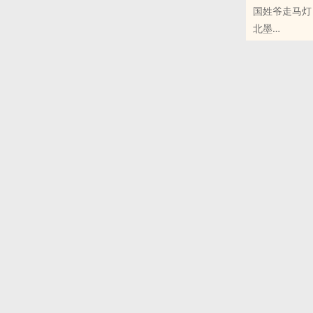
国姓爷走马灯
北墨
fate samur
完结