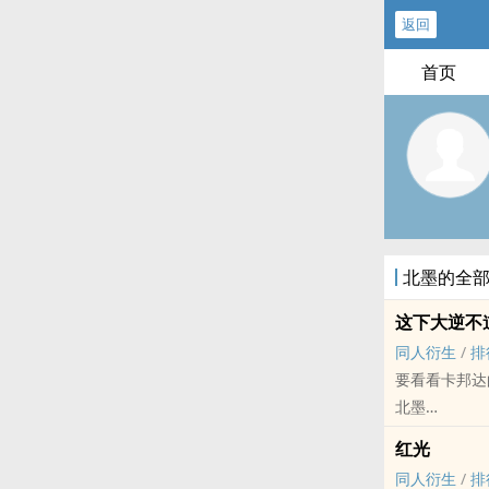
返回
首页
北墨的全
这下大逆不
同人衍生
/
排
要看看卡邦达
北墨
- 同人衍生 - B
红光
同人衍生
/
排