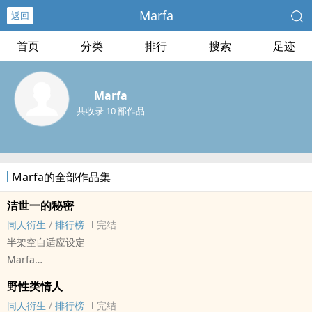
Marfa
返回
首页
分类
排行
搜索
足迹
Marfa
共收录 10 部作品
Marfa的全部作品集
洁世一的秘密
同人衍生
/
排行榜
完结
半架空自适应设定
Marfa
蓝色监狱 - 洁世一/蜂乐回 同人衍生 - 动漫同人 - BL - 短篇
野性类情人
完结 - HE - 悬疑 - 主攻视角
同人衍生
/
排行榜
完结
注意：可能并不是好人的二位，有凪玲要素请注意