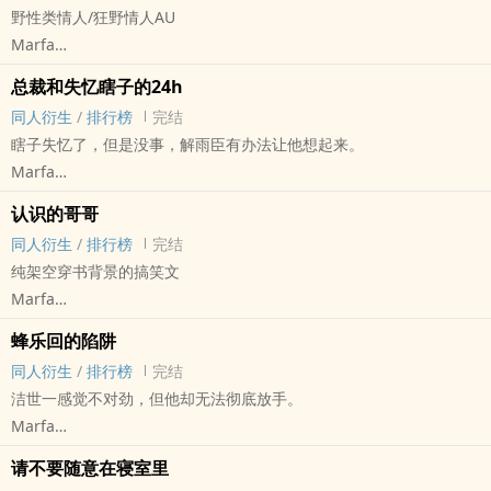
野性类情人/狂野情人AU
Marfa
蓝色监狱 - 米切尔·凯撒/亚力克西斯·内斯 同人衍生 - BL - 短篇 - 完结
总裁和失忆瞎子的24h
动物世界 - 支配服从 - BDSM
同人衍生
/
排行榜
完结
重种美洲豹x中间种罗威纳犬
瞎子失忆了，但是没事，解雨臣有办法让他想起来。
（这样设定只是为了配合剧情）
Marfa
盗笔[盗墓笔记] - 黑花[黑眼镜/解语花] 同人衍生 - 小说同人
认识的哥哥
BL - 短篇 - 完结
同人衍生
/
排行榜
完结
纯架空穿书背景的搞笑文
Marfa
盗笔[盗墓笔记] - 瓶邪[张起灵/吴邪] 同人衍生 - 小说同人
蜂乐回的陷阱
BL - 完结 - 架空世界 - ABO
同人衍生
/
排行榜
完结
穿越 - 短篇
洁世一感觉不对劲，但他却无法彻底放手。
总被邪勾引的纯爱战神瓶x热衷于大胆勾引调戏瓶哥的邪（AB恋）
Marfa
原书背景和ABO存在的意义只有情趣和笑料
蓝色监狱 - 洁世一/蜂乐回 同人衍生 - BL - 短篇 - 完结
请不要随意在寝室里
支配服从 - NTR