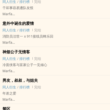
同人衍生
/
排行榜
完结
干坏事容易遭队友恨
Marfa
蓝色监狱 - 洁世一/蜂乐回 同人衍生 - 动漫同人 - BL - 短篇
意外中诞生的爱情
完结 - 荤素均衡
同人衍生
/
排行榜
完结
消防员洁世一 x 911接线员蜂乐回
Marfa
蓝色监狱 - 洁世一x蜂乐回 同人衍生 - BL - 短篇 - 完结
神烦公子无情客
职业文 - 因缘邂逅
同人衍生
/
排行榜
完结
冷面侠客与富家公子一见倾心
Marfa
盗笔[盗墓笔记] - 瓶邪[张起灵/吴邪] 同人衍生 - BL
男友，叔叔，与姐夫
完结 - 古代 - 轻松 - 武侠
同人衍生
/
排行榜
完结
中篇
年差之爱
Marfa
盗笔[盗墓笔记] - 瓶邪[张起灵/吴邪] 同人衍生 - BL
禁区