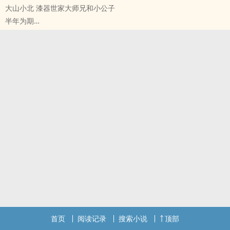
大山小北 漆器世家大师兄和小公子
半年为期
声优[声优] - 山北 同人衍生 - BL - 中篇
完结 - 现代 - HE - 青梅竹马
强强 - 年上
首页
阅读记录
搜索小说
顶部