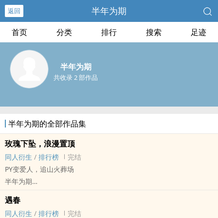
半年为期
返回
首页
分类
排行
搜索
足迹
半年为期
共收录 2 部作品
半年为期的全部作品集
玫瑰下坠，浪漫置顶
同人衍生
/
排行榜
完结
PY变爱人，追山火葬场
半年为期
声优[声优] - 山北 同人衍生 - BL - 长篇
遇春
完结 - HE - 狗血 - 第三人称
同人衍生
/
排行榜
完结
破镜重圆 - 直掰弯