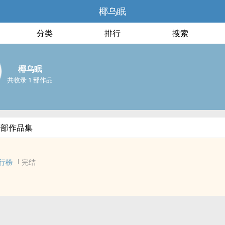
椰乌眠
分类
排行
搜索
椰乌眠
共收录 1 部作品
全部作品集
行榜
完结
 - 完结 - 现代