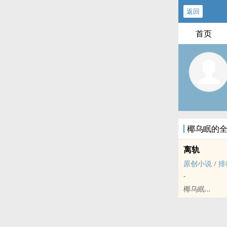
返回
首页
椰乌眠的
离轨
原创小说
/
排
-
椰乌眠
原创小说 - BL
短篇