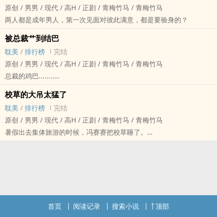
原创 / 男男 / 现代 / ‍高‌H‍‌ / 正剧 / 青梅竹马 / 青梅竹马
邹明扭头抗拒着，他爸爸的发小跑来自己房间摸他的奶算怎幺回事！
两人都是成年男人，第一次见面对彼此满意，都是要验身的？
被总裁艹到结巴
耽美
/
排行榜
完结
原创 / 男男 / 现代 / ‍高‌H‍‌ / 正剧 / 青梅竹马 / 青梅竹马
总裁的‌‎鸡‌‌巴‎‎........
堪称大吊
校草的大吊太猛了
耽美
/
排行榜
完结
原创 / 男男 / 现代 / ‍高‌H‍‌ / 正剧 / 青梅竹马 / 青梅竹马
暑假出去集体旅游的时候，冯赛赛把校草睡了。
回去后，冯赛赛第一时间向学生会递了报告。
他要退出学生会。
校草是学生会主席，他蹙眉质问“你什幺意思？”
冯赛赛小声控诉“学校不是规定不许搞男女关系嘛。”
“男男也不许。”
首页
阅读记录
搜索小说
顶部