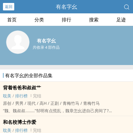
有名字幺
返回
首页
分类
排行
搜索
足迹
有名字幺
共收录 4 部作品
有名字幺的全部作品集
背着爸爸和叔叔艹
耽美
/
排行榜
完结
原创 / 男男 / 现代 / ‍高‌H‍‌ / 正剧 / 青梅竹马 / 青梅竹马
“魏、魏叔叔........”邹明有点慌乱，魏章怎幺进自己房间了?
男人不给他说话的机会，俯身吻住两瓣娇嫩的嘴唇，他再也忍耐不
和名校博士‎‎‌作‎‍爱‎‌
住，走过去抓着两颗殷红的奶尖揉搓起来。
耽美
/
排行榜
完结
“唔........叔叔........不要........唔........…”