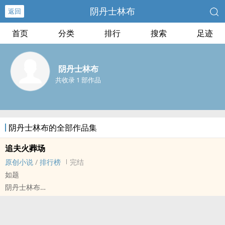
阴丹士林布
返回
首页
分类
排行
搜索
足迹
阴丹士林布
共收录 1 部作品
阴丹士林布的全部作品集
追夫火葬场
原创小说
/
排行榜
完结
如题
阴丹士林布
原创小说 - BL - 大纲 - 完结
现代 - ABO - 破镜重圆 - 年上
大纲试水