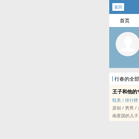
返回
首页
行春的全
王子和他的
耽美
/
排行榜
原创 / 男男 /
南星国的儿子
定人心。
多年来，老国
在游戏正式运