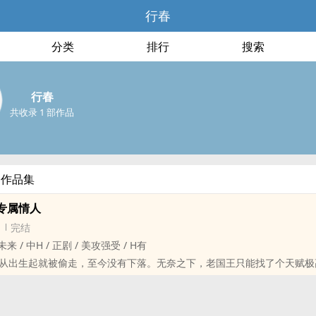
行春
分类
排行
搜索
行春
共收录 1 部作品
部作品集
专属情人
完结
 未来 / 中H / 正剧 / 美攻强受 / H有
从出生起就被偷走，至今没有下落。无奈之下，老国王只能找了个天赋极
王一直不放弃。《梦幻之家》的出现，是最后的机会。
行的那一天，所有符合年龄的孩子都会进入游戏。