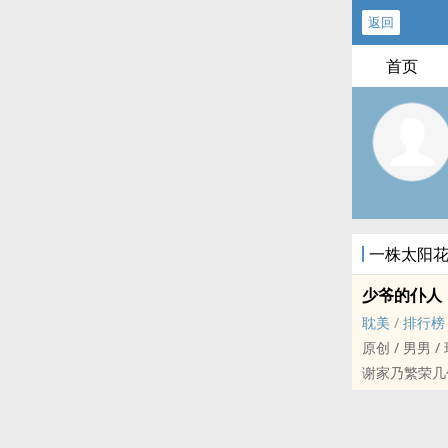
返回
首页
一株太阳
少爷的仆人
耽美
/
排行榜
原创 / 男男 / 现
谢家乃繁荣几
谢安二十五周
一批新的佣人
谢安人高马大