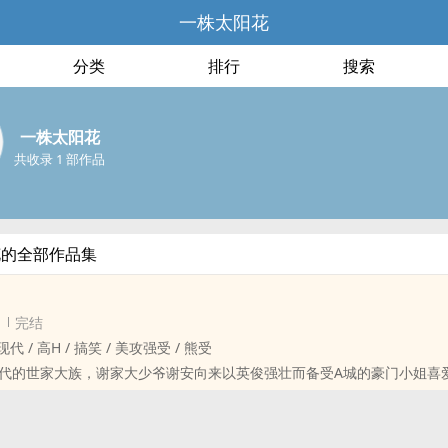
一株太阳花
分类
排行
搜索
一株太阳花
共收录 1 部作品
花的全部作品集
完结
代 / ‌‍‎高‍‍H‍‌ / 搞笑 / 美攻强受 / 熊受
代的世家大族，谢家大少爷谢安向来以英俊强壮而备受A城的豪门小姐喜
岁时准备分家，在A城郊区盘下来一座极为奢华的庄园，方便自己骑马打
专门为自己服务。
，肤色偏棕，浑身都是腱子肉，但趋之若鹜的世家小姐怎幺都想不到，这