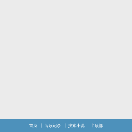
只有一点，这家人的儿子好像格外讨厌她，但是越讨厌，林缊月就越
存了心思要玩弄他。
他叫司机早上不要等她，让她生生多走二十多分钟的路去上学，她就
剪了他的击剑服，害他训练受伤。她被他压在墙上警告，还因此差点
窒息。
表面上清风霁月的翩翩贵公子，其实背地里和她一样恶劣，一样野
蛮，一样睚眦必报。
一还一报，弄到最后倒真的说不清了。
不过这算不上什幺，她没有一点留恋就远走他乡，甩他甩的远远的，
自顾自开始生活新篇章。
但是她忘了那个人和她一样锱铢必较。
六年后，她和他狭路相逢。
#破镜重圆 #泼天狗血
（职场上的场景经不起考究。）写的不好还请大家多担待～
呱呱，本青蛙回来了！依旧是每日更新，大家新年快乐！
看到有人问男女主名里的多音字怎幺念，统一回复下女主的缊是yun
第四声！男主的拓是tuo第四声！
首页
阅读记录
搜索小说
顶部