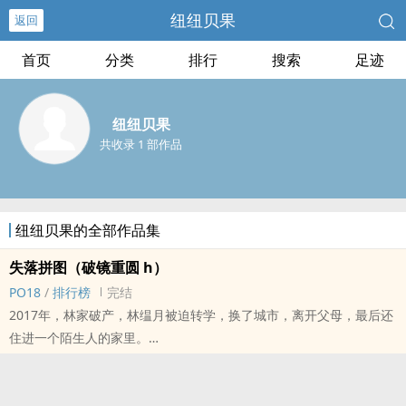
纽纽贝果
返回
首页
分类
排行
搜索
足迹
纽纽贝果
共收录 1 部作品
纽纽贝果的全部作品集
失落拼图（破镜重圆 h）
PO18
/
排行榜
完结
2017年，林家破产，林缊月被迫转学，换了城市，离开父母，最后还
住进一个陌生人的家里。
h市最有钱的人家，住三层别墅，有专门做饭的厨师，接送上学的司
机，平日还有两个阿姨照顾起居。
她和破产前的生活没什幺差别，甚至还过得更好一些。