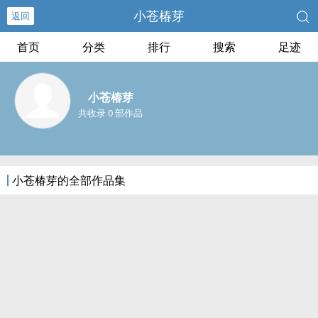
小苍椿芽
返回
首页
分类
排行
搜索
足迹
小苍椿芽
共收录 0 部作品
小苍椿芽的全部作品集