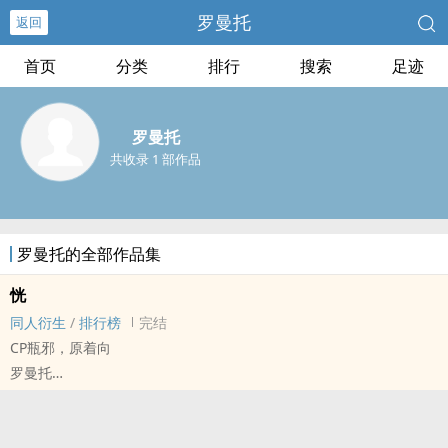
罗曼托
返回
首页
分类
排行
搜索
足迹
罗曼托
共收录 1 部作品
罗曼托的全部作品集
恍
同人衍生
/
排行榜
完结
CP瓶邪，原着向
罗曼托
盗笔[盗墓笔记] - 瓶邪[张起灵/吴邪] 同人衍生 - BL
完结 - 正剧 - HE - 大长篇
青梅竹马，之前他站发表过。正文已完结，番外周末更完