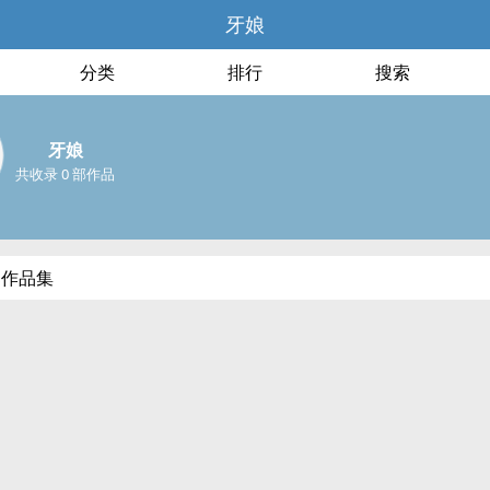
牙娘
分类
排行
搜索
牙娘
共收录 0 部作品
部作品集