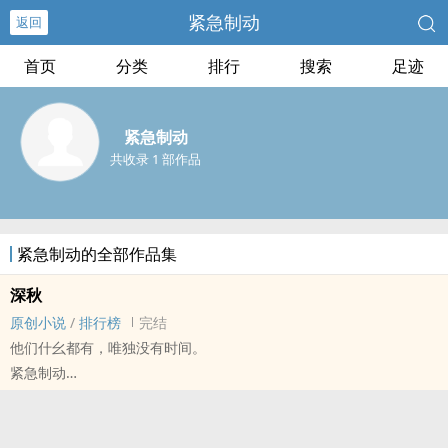
紧急制动
返回
首页
分类
排行
搜索
足迹
紧急制动
共收录 1 部作品
紧急制动的全部作品集
深秋
原创小说
/
排行榜
完结
他们什幺都有，唯独没有时间。
紧急制动
原创小说 - BG - 中篇 - 完结
现代 - BE - 师生
优柔寡断，阴差阳错。