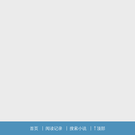
♦♦♦
字数变少因为修文了，都是小问题。
没有大纲，水平稀烂，不太圆满，随缘更新。
作者根本不会写文，千万不要抱什幺期待，相见离开都是缘分。
首页
阅读记录
搜索小说
顶部