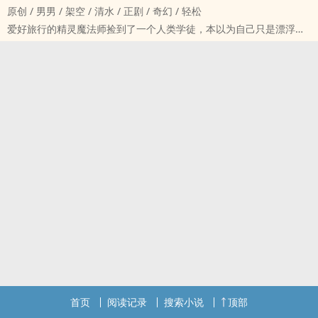
原创 / 男男 / 架空 / 清水 / 正剧 / 奇幻 / 轻松
还没等我沾沾自喜，面前降临的怪物就打破了我对未来的一切畅想。
爱好旅行的精灵魔法师捡到了一个人类学徒，本以为自己只是漂浮在
“救、救命啊——”
世间的一粒浮尘，却不料这个人类学徒真实身份是……
唯一能救我的人歪着头站在面前，对我说：
就像磁极会互相吸引，总有各式各样的人事物也会被他吸引而来，被
“五百，谢谢。”
迫卷入纷争的布斯葛苏长叹口气，感慨自己平静的生活一去不返。
战争、献祭、杀戮、死亡纷沓而来，鸢尾花的利剑是否能刺破昏暗的
时代？
首页
阅读记录
搜索小说
顶部