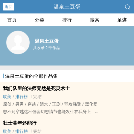
温泉土豆蛋
返回
首页
分类
排行
搜索
足迹
温泉土豆蛋
共收录 2 部作品
温泉土豆蛋的全部作品集
我们队里的法师竟然是死灵术士
耽美
/
排行榜
完结
原创 / 男男 / 穿越 / 清水 / 正剧 / 弱攻强受 / 黑化受
想不到穿越这种俗套幻想情节也能发生在我身上！
谁能想到仅仅五年世界就已经变成了废土末日？甚至人人都是魔法
壮士暮年还能行
师！
耽美
/
排行榜
完结
“看什幺看，你也是魔法师。”