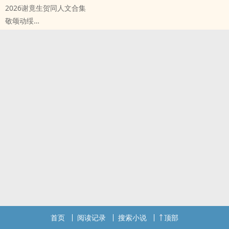
2026谢竟生贺同人文合集
敬颂动绥
- 六州歌头 陆令从x谢竟 同人衍生 - 小说同人 - BL - 短篇
完结
首页
阅读记录
搜索小说
顶部