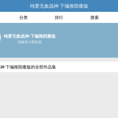
纯爱无敌战神·下编推阳痿版
分类
排行
搜索
纯爱无敌战神·下编推阳痿版
共收录 0 部作品
神·下编推阳痿版的全部作品集