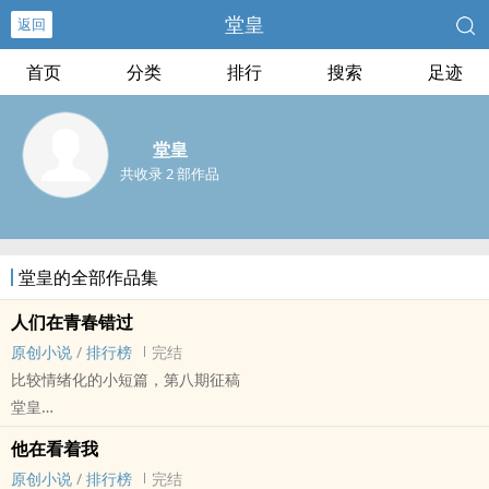
堂皇
返回
首页
分类
排行
搜索
足迹
堂皇
共收录 2 部作品
堂皇的全部作品集
人们在青春错过
原创小说
/
排行榜
完结
比较情绪化的小短篇，第八期征稿
堂皇
原创小说 - BL - 短篇 - 完结
他在看着我
现代 - 轻松 - 清水 - 第八期征集
原创小说
/
排行榜
完结