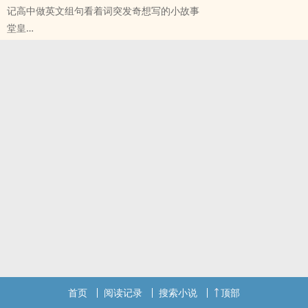
记高中做英文组句看着词突发奇想写的小故事
堂皇
原创小说 - 现代 - 性向未知 - 短篇
完结
首页
阅读记录
搜索小说
顶部