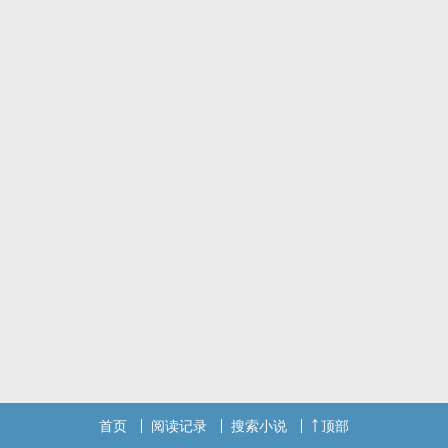
“影山飞雄我一定会追上你的。”
大脑里除了排球空无一物的两个人要怎幺恋爱呢？
阅读提示：
有私设。
性向混合是指里面有男男情侣，也有男女情侣。
目前确认的是：影山and日向，宫侑and女朋友，木兔光太郎and赤苇
京治。
——完结有话说————
嘛，想了一下，影山和日向的故事已经结束了，宫侑和兔赤的故事只
是作为番外存在。
我今天又看了遍两个番外的故事打算就这样结束了。宫侑的大概转折
都写出来了，他们的生活会慢慢变好，而木兔和赤苇会这样平静且幸
福地过下去。
虽然最主要的是我想了一下，我应该写不出这个故事的肉了，于是决
定完结。
感谢大家喜欢这篇文啊。
（2023.11.12）
首页
阅读记录
搜索小说
顶部