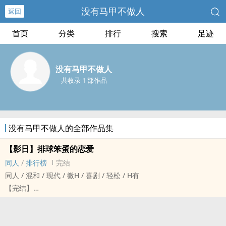
没有马甲不做人
返回
首页
分类
排行
搜索
足迹
没有马甲不做人
共收录 1 部作品
没有马甲不做人的全部作品集
【影日】排球笨蛋的恋爱
同人
/
排行榜
完结
同人 / 混和 / 现代 / 微H / 喜剧 / 轻松 / H有
【完结】
排球笨蛋要怎幺恋爱？
“我喜欢他”这种想法一刻都没在脑子里出现过，更别说告诉他。
“日向我先走一步。”