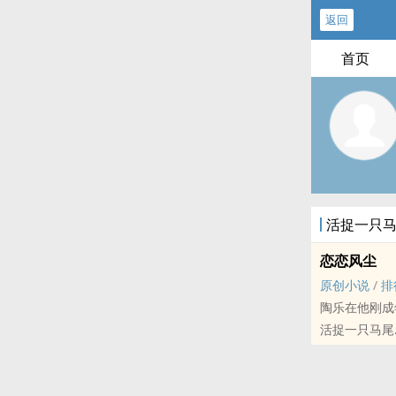
返回
首页
活捉一只
恋恋风尘
原创小说
/
排
陶乐在他刚成
活捉一只马尾
原创小说 - BL
现代 - HE -
公路文