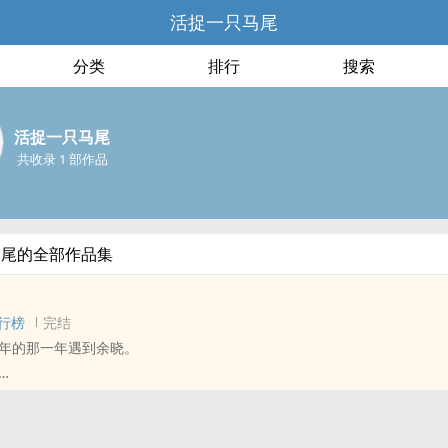
活捉一只马尾
分类
排行
搜索
活捉一只马尾
共收录 1 部作品
马尾的全部作品集
行榜
完结
年的那一年遇到余晓。
 - 大长篇 - 完结
 治愈 - 破镜重圆