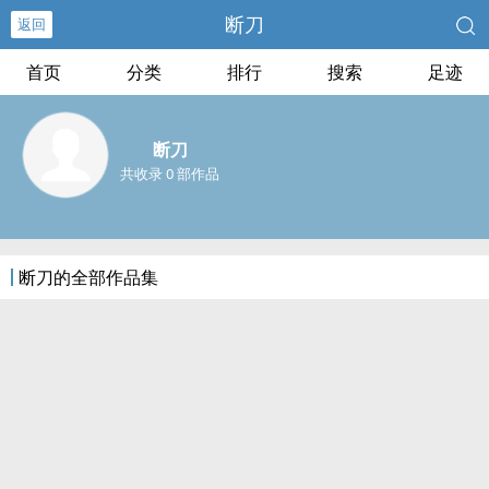
断刀
返回
首页
分类
排行
搜索
足迹
断刀
共收录 0 部作品
断刀的全部作品集