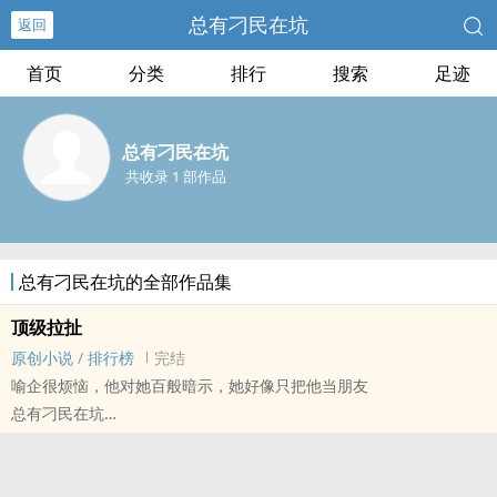
总有刁民在坑
返回
首页
分类
排行
搜索
足迹
总有刁民在坑
共收录 1 部作品
总有刁民在坑的全部作品集
顶级拉扯
原创小说
/
排行榜
完结
喻企很烦恼，他对她百般暗示，她好像只把他当朋友
总有刁民在坑
原创小说 - BG - 中篇 - 完结
现代 - HE - 小甜饼 - 校园
天作之合