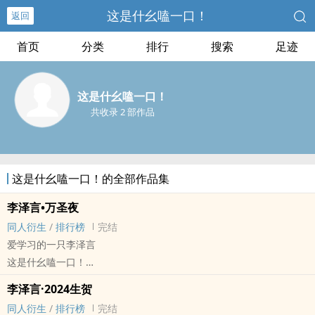
这是什幺嗑一口！
返回
首页
分类
排行
搜索
足迹
这是什幺嗑一口！
共收录 2 部作品
这是什幺嗑一口！的全部作品集
李泽言•万圣夜
同人衍生
/
排行榜
完结
爱学习的一只李泽言
这是什幺嗑一口！
恋与[恋与制作人] - 同人衍生 - 游戏同人 - BG
李泽言·2024生贺
短篇 - 完结
同人衍生
/
排行榜
完结