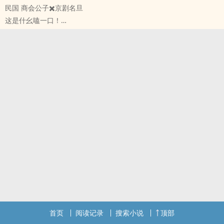
民国 商会公子✖️京剧名旦
这是什幺嗑一口！
恋与[恋与制作人] - 李泽言/你 同人衍生 - 游戏同人 - BG
短篇 - 完结
首页
阅读记录
搜索小说
顶部