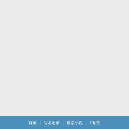
“你好，加个微信可以吗？”
“我结婚了。”
“这样啊，那你的妻子一定很漂亮吧？”
“是丈夫。”
“哦？那你的丈夫一定很好吧？”
“还行，一般般。”
“……”
“你……你就不能夸夸我啊！”
首页
阅读记录
搜索小说
顶部