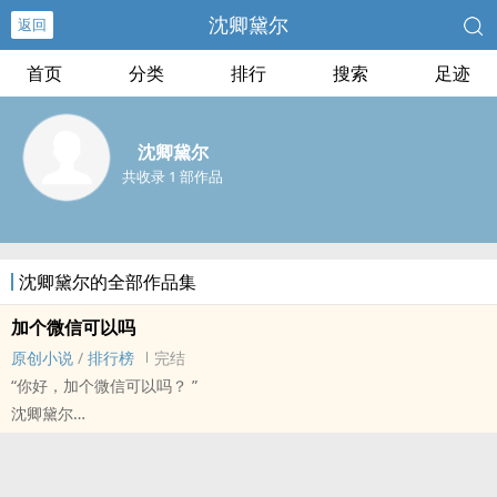
沈卿黛尔
返回
首页
分类
排行
搜索
足迹
沈卿黛尔
共收录 1 部作品
沈卿黛尔的全部作品集
加个微信可以吗
原创小说
/
排行榜
完结
“你好，加个微信可以吗？ ”
沈卿黛尔
原创小说 - BL - 中篇 - 完结
现代 - HE - 治愈 - 暗恋
年下