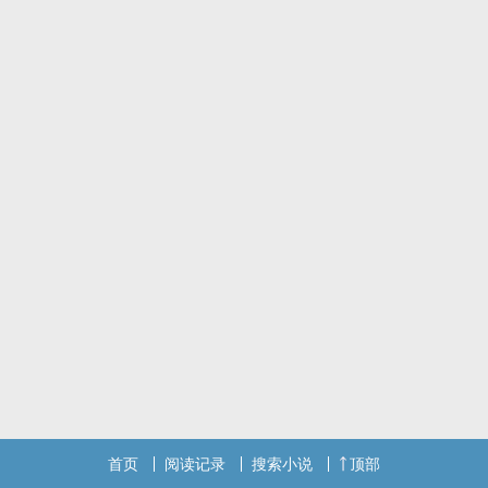
的结局。
但是有一天，他觉醒了。
从此沉默怯懦的原配有了自己的意识，敢于向不平等的“爱情”说不；
替身文里无辜被三的替身也踢开渣攻，活出自己的精彩……
第一个世界：觉醒后我和渣男的小叔在一起了［✓］
第二个世界：被变态大佬强制爱的社畜beta［✓］
第三个世界：兰昙净初［✓］
在不同的世界里，我相信，我一定说过无数次我爱你。
兰昙x兰净初
温润深情切片攻x风情万种成长受
排雷：重点第3条。
1.不同的世界中性格不同。
2.系统也是攻的一个分身。
3.主角的身份另有隐情，不要被文案欺骗。
4.自割腿肉，三观尽失，没有逻辑。
预收新文《玫瑰娇养手册》
爱人如养花。
首页
阅读记录
搜索小说
顶部