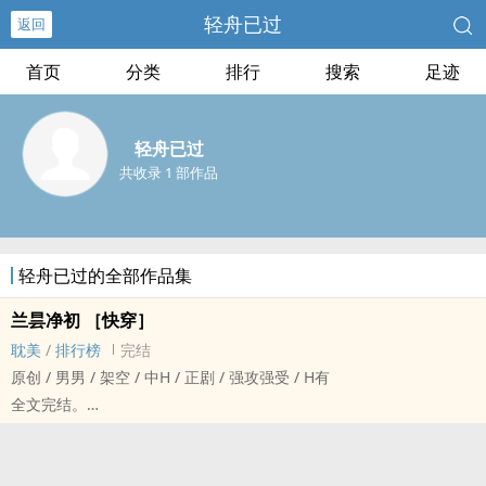
轻舟已过
返回
首页
分类
排行
搜索
足迹
轻舟已过
共收录 1 部作品
轻舟已过的全部作品集
兰昙净初 ［快穿］
耽美
/
排行榜
完结
原创 / 男男 / 架空 / 中H / 正剧 / 强攻强受 / H有
全文完结。
这是一个两个相爱的灵魂，在跨越时间与生死之后依然爱上彼此的故
事。
净初是无数个小世界里的配角人物，他只能按照剧本的设定走向已定