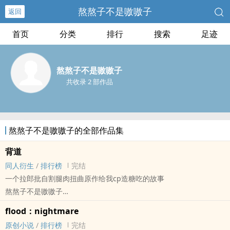
熬熬子不是嗷嗷子
返回
首页
分类
排行
搜索
足迹
熬熬子不是嗷嗷子
共收录 2 部作品
熬熬子不是嗷嗷子的全部作品集
背道
同人衍生
/
排行榜
完结
一个拉郎批自割腿肉扭曲原作给我cp造糖吃的故事
熬熬子不是嗷嗷子
古剑[古剑奇谭系列游戏及衍生影视作品] - 司缨 同人衍生 - 游戏同人 -
flood：nightmare
GL
原创小说
/
排行榜
完结
短篇 - 完结