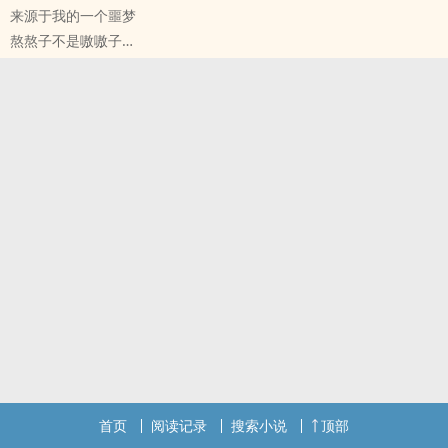
来源于我的一个噩梦
熬熬子不是嗷嗷子
原创小说 - 灵异 - GL - 短篇
完结
首页
阅读记录
搜索小说
顶部