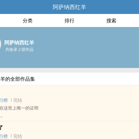
阿萨纳西红羊
分类
排行
搜索
阿萨纳西红羊
共收录 2 部作品
红羊的全部作品集
行榜
完结
在这世上唯一的证明
 - 完结 - 奇幻
了
西方
行榜
完结