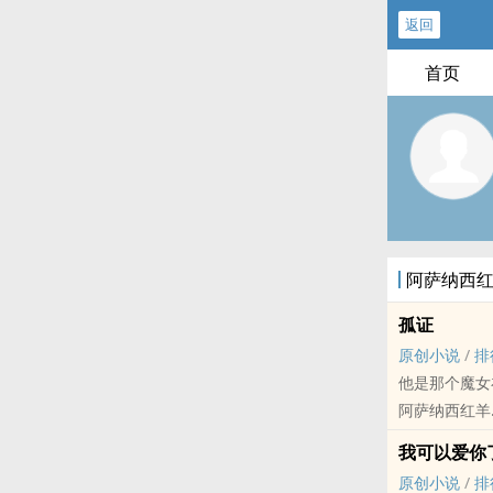
返回
首页
阿萨纳西
孤证
原创小说
/
排
他是那个魔女
阿萨纳西红羊
原创小说 - 短篇
我可以爱你
魔法世界 - 
原创小说
/
排
“姐姐！”