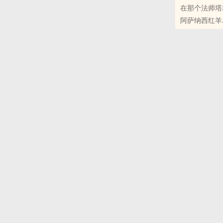
在那个法师塔
等待了不知多
阿萨纳西红羊
空旷的木屋内
原创小说 - BL
奇幻 - 西方
在风雪不息的
“我将爱你整
萨尔瓦多不明
龙离去之后，
头。