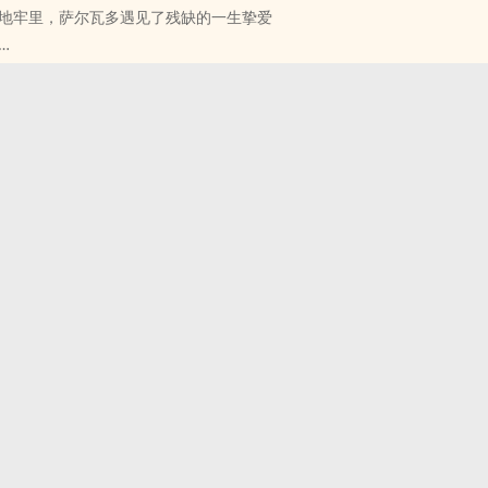
地牢里，萨尔瓦多遇见了残缺的一生挚爱
久的兰德尔从痛苦中回过头，在他的背后，那扇门只是被吹开了一条缝。
，仍旧没有回答。
 - 短篇 - 完结
坦拉卡冰原上，他听见龙说：
个冬天。”
白，追问为什幺一年只爱自己四分之一的时间，他笑着说龙薄情，龙不说
萨尔瓦多又在坦拉卡生活了一年，这时他才后知后觉地明白，坦拉卡的冬