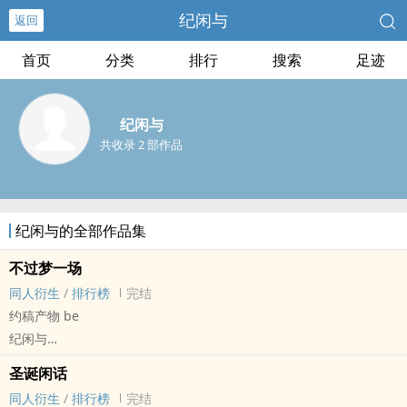
纪闲与
返回
首页
分类
排行
搜索
足迹
纪闲与
共收录 2 部作品
纪闲与的全部作品集
不过梦一场
同人衍生
/
排行榜
完结
约稿产物 be
纪闲与
ES[偶像梦幻祭] - 敬英[莲巳敬人/天祥院英智] 同人衍生 - BL
圣诞闲话
短篇 - 完结 - BE - 狗血
同人衍生
/
排行榜
完结
致郁 - 日系