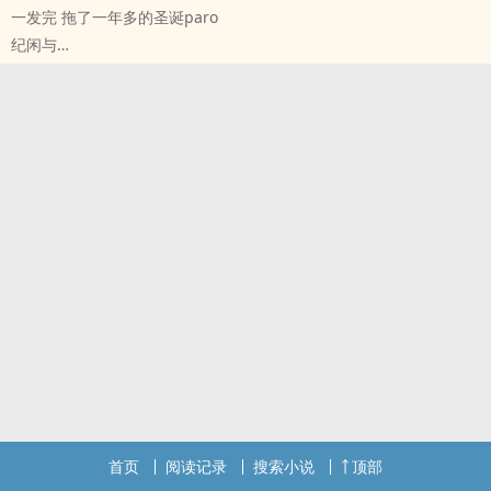
一发完 拖了一年多的圣诞paro
纪闲与
ES[偶像梦幻祭] - 敬英[莲巳敬人/天祥院英智] 同人衍生 - 游戏同人
BL - 短篇 - 完结
首页
阅读记录
搜索小说
顶部