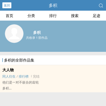
多积
返回
首页
分类
排行
搜索
足迹
多积
共收录 1 部作品
多积的全部作品集
大人物
同人衍生
/
排行榜
完结
他们是一对不嵌合的齿轮
多积
APH[黑塔利亚 ヘタリア] - 米英[美*国\英*国] 同人衍生 - BL
短篇 - 完结 - 正剧 - 欧美
阴差阳错 - 年下