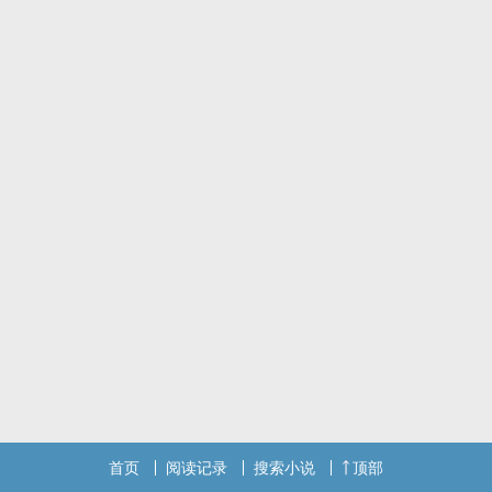
赠好友「明朝更觅朱陵路」的文，希望她能看得开心！
首页
阅读记录
搜索小说
顶部