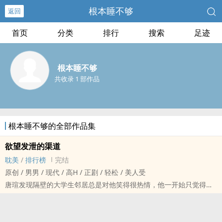
根本睡不够
返回
首页
分类
排行
搜索
足迹
根本睡不够
共收录 1 部作品
根本睡不够的全部作品集
欲望发泄的渠道
耽美
/
排行榜
完结
原创 / 男男 / 现代 / ‎高‍H‎‎‌ / 正剧 / 轻松 / 美人受
唐瑄发现隔壁的大学生邻居总是对他笑得很热情，他一开始只觉得这
小子活得真开朗，直到后来对方把他压倒时，仍然笑着露出那对雪白
的小虎牙...
双性美人受x年下体育生攻