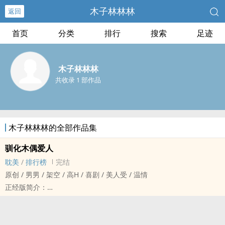
木子林林林
返回
首页
分类
排行
搜索
足迹
木子林林林
共收录 1 部作品
木子林林林的全部作品集
驯化木偶爱人
耽美
/
排行榜
完结
原创 / 男男 / 架空 / ‍‍‎高‌H‎‌‍ / 喜剧 / 美人受 / 温情
正经版简介：
沈卿尘作为沈家的当家人，外界人无人不识他的名号。
但却极少有人亲眼见过他究竟长了怎样的一张脸。
有人说是位玉面郎君，又有人说长着一张青面獠牙的脸。