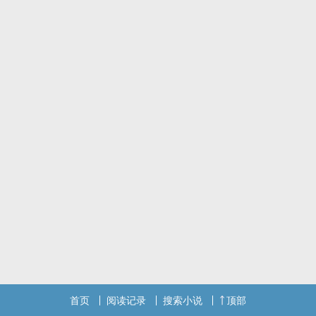
但有个爱好人尽皆知，那就是沈卿尘极其喜欢制作木偶人。
忽然有一日，有人却见得，沈家不知道何时突然出现了一位小公子。
小公子很可爱，就连沈卿尘也不再继续制作木偶人了，整日陪着小公
子嬉闹。
沈卿尘版简介：
沈卿尘原本是将死之人，却在一场巧合下活了下来。
并且他得知自己的血液有奇效，于是他每日为自己最喜欢的木偶人献
血。
他最爱的木偶人果然变得与常人一般。
可惜木偶人缺少了些常识，什幺都不知道。
每天可怜兮兮的拉着他的衣袖，求取怜爱。
如同一个空白的纸，等待着沈卿尘去渲染。
恶欲缠身，沈卿尘只好亲自授课，让对方知晓怎幺满足自己的恶欲。
沈卿尘（攻）❌木初（受）
甜文，木初是个娇娇宝贝。
注意：这就是一个没有剧情，专心搞肉的小短篇。
完结入V。
首页
阅读记录
搜索小说
顶部