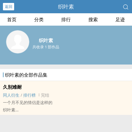
织叶素
返回
首页
分类
排行
搜索
足迹
织叶素
共收录 1 部作品
织叶素的全部作品集
久别难耐
同人衍生
/
排行榜
完结
一个月不见的情侣是这样的
织叶素
催麦[催眠麦克风(ヒプノシスマイク–Division Rap Battle)] - 左马一
[碧棺左马刻/山田一郎] 同人衍生 - BL
短篇 - 完结 - 小甜饼 - ‌高‎‌‎H‍