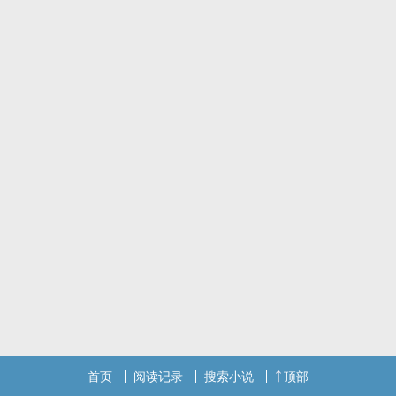
出差1个月的山田一郎终于回来了。
本文是杂食女送给朋友的生日礼物，不要太爱我。
首页
阅读记录
搜索小说
顶部