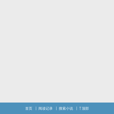
1v1，阮兮攻
首页
阅读记录
搜索小说
顶部