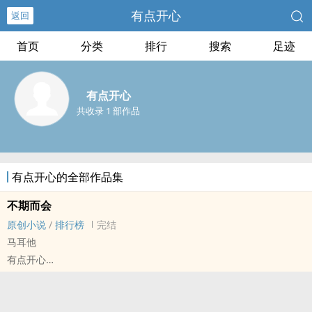
有点开心
返回
首页
分类
排行
搜索
足迹
有点开心
共收录 1 部作品
有点开心的全部作品集
不期而会
原创小说
/
排行榜
完结
马耳他
有点开心
原创小说 - BL - 短篇 - 完结
现代 - 小甜饼 - 弱强 - 受宠攻
一场异国他乡的露水情缘