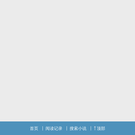
苏遇：“你猜我妈妈死的时候，苏知华和你妈妈在做什幺？
“……他们在做爱。”
在那个暴雨夜，苏遇强行上了沈言倾，将他按在床上干了一整夜。
醒来后沈言倾跑了。
苏遇却追到了他的出租屋里，在沈言倾最熟悉的地方，在相册里妈妈
的注视下，把他按在沙发上，再次干碎他所有尊严。
标签：骨科，强制爱，同父异母，年上疯批攻，清冷倔强受。
首页
阅读记录
搜索小说
顶部