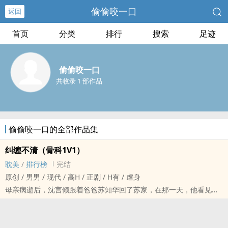
偷偷咬一口
返回
首页
分类
排行
搜索
足迹
偷偷咬一口
共收录 1 部作品
偷偷咬一口的全部作品集
纠缠不清（骨科1V1）
耽美
/
排行榜
完结
原创 / 男男 / 现代 / ‍‎‌高‌H‍‍‎ / 正剧 / H有 / 虐身
母亲病逝后，沈言倾跟着爸爸苏知华回了苏家，在那一天，他看见了
自己同父异母的哥哥苏遇。
苏遇认为妈妈的死是因为苏知华出轨，将所有恨意发泄在同父异母的
“野种”沈言倾身上。