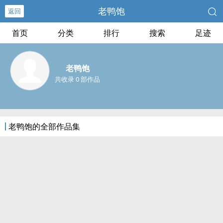
老鸭饱
返回
首页
分类
排行
搜索
足迹
老鸭饱
共收录 0 部作品
老鸭饱的全部作品集