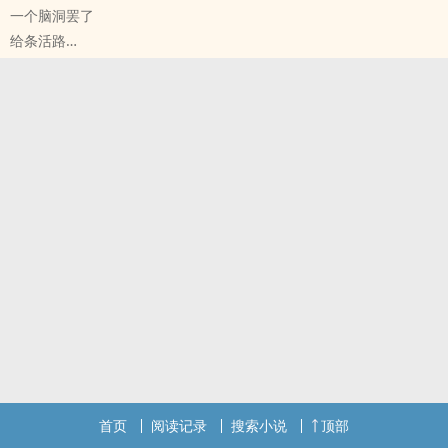
一个脑洞罢了
给条活路
原创小说 - BL - 短篇 - 完结
现代 - 三观不正 - 第三人称 - NTR
强制爱
首页
阅读记录
搜索小说
顶部