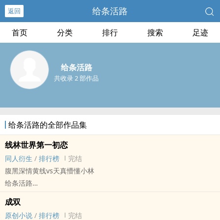
给条活路
返回
首页
分类
排行
搜索
足迹
给条活路
共收录 2 部作品
给条活路的全部作品集
线林世界第一初恋
同人衍生
/
排行榜
完结
腹黑深情黄线vs天真懵懂小林
给条活路
- 同人衍生 - BL - 短篇 - 完结
成双
原创小说
/
排行榜
完结