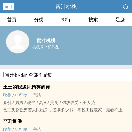
蜜汁桃桃
返回
首页
分类
排行
搜索
足迹
蜜汁桃桃
共收录 7 部作品
蜜汁桃桃的全部作品集
土土的我遇见精英的你
耽美
/
排行榜
完结
原创 / 男男 / 现代 / ‌‍高‌‌‎H‍‌‎ / 搞笑 / 强攻强受 / 美人受
包工头赵强穷苦人民出身，没读多少书，靠包工程发家，最看不上那
些龟毛的工程师，奈何这次包的工程，上级派了个研究生工程师吕世
严刑逼供
亭，这名字一听就是个事逼，果然，如他所料。一会儿嫌弃他们丈量
耽美
/
排行榜
完结
的尺寸有问题，一会又说他们故意拖延工期……