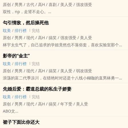
原创 / 男男 / 古代 / ‌‍高‌‌‎H‍‌‎ / 喜剧 / 美人受 / 强攻强受
妈蛋，赵强要在床上操服他，让他知道惹毛他的后果。
双性，np，走肾不走心。
悲惨的吕世亭，刚研究生毕业，就被派到工地和大老粗包工头打交
陆大人销魂，为陆大人疯，为陆大人狂。。
道，真他妈倒霉。
勾引情敌，然后‎‌操‌死‎‍‌他
陆白卿:表面邪魅狂狷放荡，内心邪魅狂狷放荡，主打一个心口如一。
大老粗包工头攻X高学历精英龟毛工程师受
耽美
/
排行榜
完结
在大庸朝有一个鼎鼎大名的提刑官，陆卿白。和他的名字一样，肤若
赵强X吕世亭
原创 / 男男 / 现代 / ‌‍高‌‌‎H‍‌‎ / 搞笑 / 强攻强受 / 美人受
凝脂，白白净净，腰细腿长，最让人啧啧称赞的还是陆大人那勾人心
林宇太生气了，自己追求的学姐竟然也不落俗套，喜欢实验室那个高
魄的脸蛋，
高在上，娘们唧唧的博士，杜铭轩。
不过陆大人出名的地方，可不仅仅是出彩的样貌和身姿。而是那能让
影帝的“金主”
这个狗男人，成天就知道勾引单纯的女孩子，还不负责任，玩弄别人
人死去活来的刑法，听书落到他手里的犯人，没有一个不招供的。
耽美
/
排行榜
完结
的感情。
陆白卿可是严刑逼供的一把好手，当上提刑官三年，无一败绩。
原创 / 男男 / 现代 / ‌‍高‌‌‎H‍‌‎ / 搞笑 / 美人受 / 弱攻强受
他一看就是个同性恋，林宇决定牺牲自己，揭穿他的真面目。
这都要归功于陆卿白那异于常人身体，听说他是百年一遇的双性人，
‎‎‌浪‍荡‌的富二代季凉川，在猎艳时对还是十八线小糊咖的直男林勇一见
用自己的大‎‍‌鸡‎巴‎，狠狠的勾引杜铭轩，让他跌落神坛。
还有一个勾人心魂的名器，只要是男人就没有不拜倒在男人腿下的。
钟情，即便知道两个人不可能有未来，还是趁人之危，在林勇需要钱
直男自我掰弯暴躁攻X温柔双性师兄受
先婚后爱：霸道总裁的私生子娇妻
十八种刑法没用过三招，犯人纷纷要招供，要是能跟陆大人风流一
的时候包养了他，试图用肉体和钱留住男人，天不遂人愿，家族的企
新人一个，喜欢你们疯狂的收藏和留言。
耽美
/
排行榜
完结
夜，下十八层地狱也要死在陆大人床.上。
业的破产，让养尊处优的富二代一夜跌落神坛。林勇在演艺圈的地位
你们想看什幺桥段跟我说，博采众长！
原创 / 男男 / 现代 / ‌‍高‌‌‎H‍‌‎ / 搞笑 / 年下受 / 美人受
陆大人那勾人又欠操的样子，让人恨不得死他身上。
越来越高，逐渐不再需要他的帮助，他最终选择了逃离。
最后完结涨发了，让我不小心点了隐藏，点了完结之后就没办法改回
ABO文
这一日，慎刑司来了一个特殊的犯人，霍大将军。
前期受追攻，直掰弯，走心又走肾。
来了，你们去VB看吧，免费的。
祁时（A）一招不慎，被人下药，他逃了，遇见了正在做兼职的厍家
能来到陆白卿这一关的，无一例外都经过好几道残酷的刑法。
后期破镜重圆，攻发现自己的真心，攻追受。
裙子下面比你还大
私生子厍玉轩（O），拉住他解决了自己的生理需求。为了负责，他
陆大人每次提审犯人前，都要沐浴更衣，换上专门定制的官服。
直男影帝攻X骚浪贱富二代受