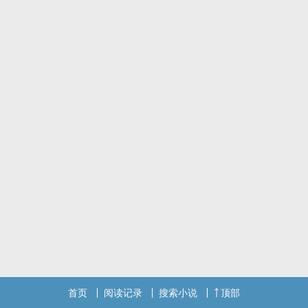
深喉，射尿，扩张，穴里煮茶，穿刺等一系列，想到其他玩法会随时
加。
喜欢的点点关注，谢谢！
首页
阅读记录
搜索小说
顶部