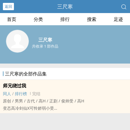
三尺寒
返回
首页
分类
排行
搜索
足迹
三尺寒
共收录 1 部作品
三尺寒的全部作品集
师兄绕过我
同人
/
排行榜
完结
原创 / 男男 / 古代 / ‍高‌H‌ / 正剧 / 俊帅受 / ‍高‌H‌
变态高冷剑仙X可怜娇弱小受
被强灌‎‎‌春‍‍药‌‍的小受碰巧闯入高冷剑仙的洗澡地，可怜的小白兔就这样
被大灰狼吃掉了。
重口啪！