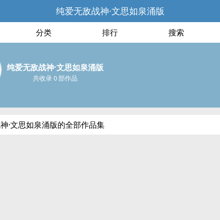
纯爱无敌战神·文思如泉涌版
分类
排行
搜索
纯爱无敌战神·文思如泉涌版
共收录 0 部作品
神·文思如泉涌版的全部作品集