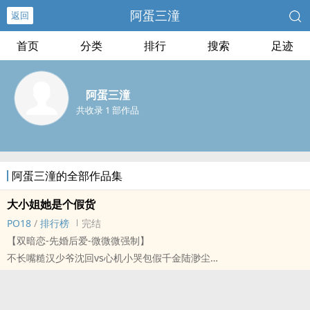
阿蛋三潼
返回
首页
分类
排行
搜索
足迹
阿蛋三潼
共收录 1 部作品
阿蛋三潼的全部作品集
大小姐她是个假货
PO18
/
排行榜
完结
【双暗恋-先婚后爱-微微微强制】
不长嘴糙汉少爷沈回vs心机小哭包假千金陆渺尘
-我装作柔弱假意跌入你设好的陷阱，承受你残酷的占有。
-我以惊恐的眼神和疯狂的哭喊粉饰内心狂喜。
-越逃离，你越会坚定越暴烈地爱我。