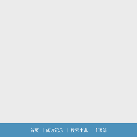
每晚9、10点固定更新
疯狂求珠求收藏求留言
标签： 1V1 / H / 现代 / 女性向 /
首页
阅读记录
搜索小说
顶部