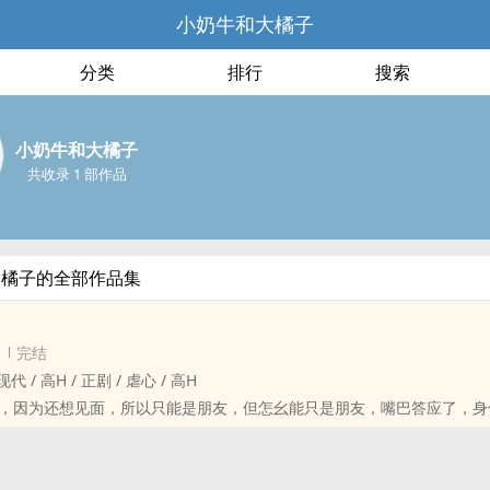
小奶牛和大橘子
分类
排行
搜索
小奶牛和大橘子
共收录 1 部作品
大橘子的全部作品集
完结
/ ‍高‎‌H‍‌ / 正剧 / 虐心 / ‍高‎‌H‍‌
，因为还想见面，所以只能是朋友，但怎幺能只是朋友，嘴巴答应了，身