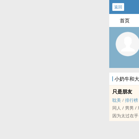
返回
首页
小奶牛和
只是朋友
耽美
/
排行榜
同人 / 男男 / 现代 
因为太过在乎
灿嘟文/