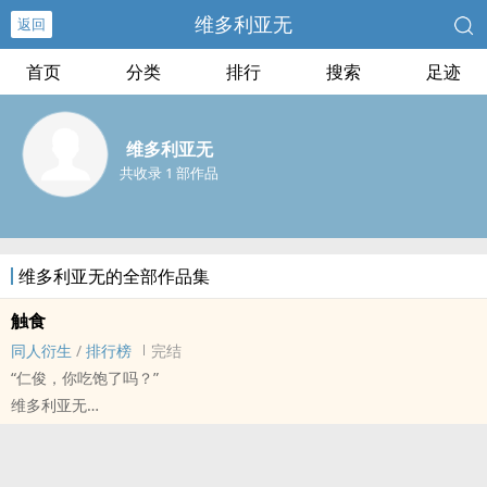
维多利亚无
返回
首页
分类
排行
搜索
足迹
维多利亚无
共收录 1 部作品
维多利亚无的全部作品集
触食
同人衍生
/
排行榜
完结
“仁俊，你吃饱了吗？”
维多利亚无
NCT[NCT（Neo Culture Technology，엔시티）] - 搜美 娜俊 诺俊
同人衍生 - BL - 短篇
完结 - 轻松 - 魔幻现实 - 主受视角