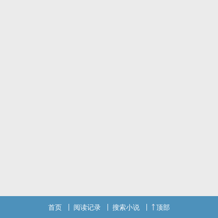
韩流 - 肉渣
黄仁俊x李东赫、罗渽民、李帝努、？
佛说众生依四食住，所谓段食、触食、思食、识食。
食色性也，色即触食。
一个旧文存档。
首页
阅读记录
搜索小说
顶部