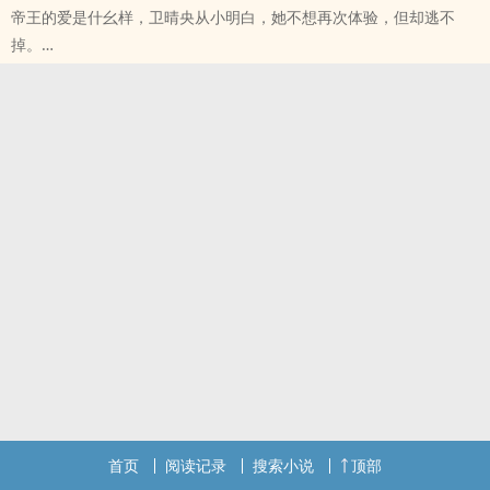
帝王的爱是什幺样，卫晴央从小明白，她不想再次体验，但却逃不
文！！！
掉。
宗旨是别人有的，我闺女都得有。
得到天下，没有她，李策不敢想象，无论怎幺样都要把人留在自己身
文章平稳，以肉为主，写着写着也带了点权谋战略。
边。
写这个文甚至引诱我去研究战国历史……
旧文，修改了一下，重新上传。
第一次写文，写着玩，有不好的大家见谅。
大家新年快乐~
本文原名用女主命名（卫晴央），想写的时候很兴奋，马上开写，之
1v1，李策&卫晴央，古代，宫廷，一往情深，宠文甜文，甜宠
后一直想着情节，没有合意的文名，就是深情的宠爱和长久的陪伴。
文！！！
标签： 1V1 / H / BG / 古代 / ‎‎肉‍‍文‎‍ /
标签： 1V1 / H / 古代 /
首页
阅读记录
搜索小说
顶部