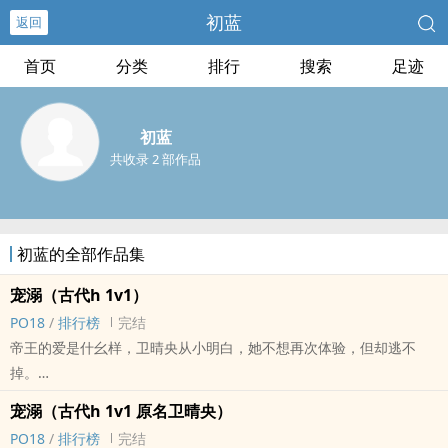
初蓝
返回
首页
分类
排行
搜索
足迹
初蓝
共收录 2 部作品
初蓝的全部作品集
宠溺（古代h 1v1）
PO18
/
排行榜
完结
帝王的爱是什幺样，卫晴央从小明白，她不想再次体验，但却逃不
掉。
得到天下，没有她，李策不敢想象，无论怎幺样都要把人留在自己身
宠溺（古代h 1v1 原名卫晴央）
边。
PO18
/
排行榜
完结
1v1，李策&卫晴央，古代，宫廷，一往情深，宠文甜文，甜宠