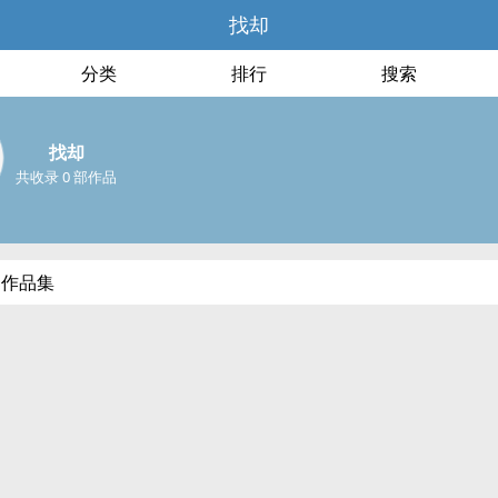
找却
分类
排行
搜索
找却
共收录 0 部作品
部作品集