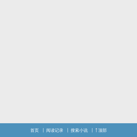
（新地图比较奇幻♡）
（依旧单性）
——————————
架空架空架空！
只是为了搞黄！
可能有的重口味，憋尿憋屎等排泄（但他们不会主要）
首页
阅读记录
搜索小说
顶部