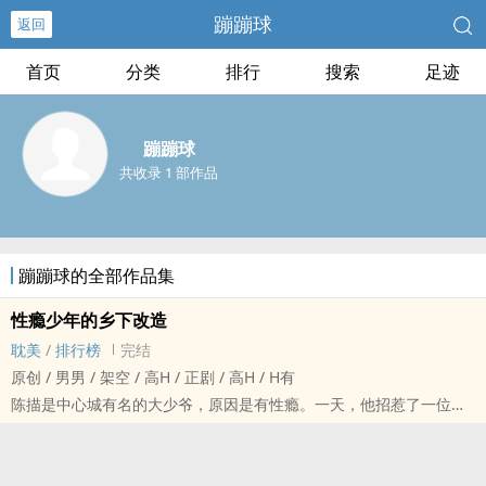
蹦蹦球
返回
首页
分类
排行
搜索
足迹
蹦蹦球
共收录 1 部作品
蹦蹦球的全部作品集
性瘾少年的乡下改造
耽美
/
排行榜
完结
原创 / 男男 / 架空 / ‍‎‍高‌‌H‍ / 正剧 / ‍‎‍高‌‌H‍ / H有
陈描是中心城有名的大少爷，原因是有性瘾。一天，他招惹了一位他
哥都不敢惹的人，于是他就被以拍改造节目为名扔到了偏远乡下。
哥哥竟然要将他卖给别人！陈描偷跑后来到了隐秘的gv城。在这里，
他看到了大奶奶茶店和解压大奶店……