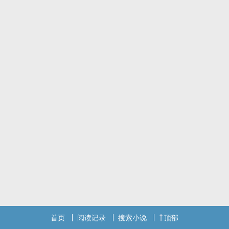
标签： 简体版 / NP / 现代 / 娱乐圈 / 虐心 /
首页
阅读记录
搜索小说
顶部