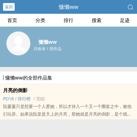
慵懒ww
返回
首页
分类
排行
搜索
足迹
慵懒ww
共收录 1 部作品
慵懒ww的全部作品集
月亮的倒影
PO18
/
排行榜
完结
阮萋萋只是想要一个人爱她，所以才掉入一个又一个圈套之中，被他
们玩弄。如果说阮棠是天上的月亮，那她就是月亮的倒影，是个残缺
的替代品，风一吹，她就会破碎。
食用说明：此文三个男主，土狗替身文学，作者第一次写，开车技术
很烂，请慎入！不搞雌竞！