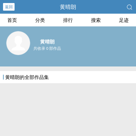
黄晴朗
返回
首页
分类
排行
搜索
足迹
黄晴朗
共收录 0 部作品
黄晴朗的全部作品集