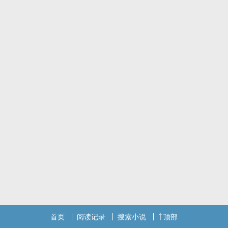
首页
阅读记录
搜索小说
顶部