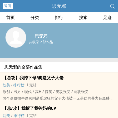
思无邪
返回
首页
分类
排行
搜索
足迹
思无邪
共收录 2 部作品
思无邪的全部作品集
【总攻】我胯下母/狗是父子大佬
耽美
/
排行榜
完结
原创 / 男男 / 现代 / ‍‌高‍H‎ / 搞笑 / 美攻强受 / 弱攻强受
两个身份很牛逼实则是受虐狂的父子大佬被一无是处的暴力狂黑胖子‍‌
肏‌成胯下母狗和贤惠娇妻的故事。架空架空！
【总/攻】我拆了我爸妈的CP
1.只有两个双性受，儿子是首富，父亲是只手遮天的幕后掌权者，两
耽美
/
排行榜
完结
个人都是绝色大奶炮架美人，只在攻面前有受虐倾向；