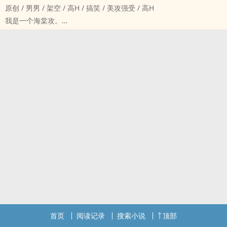
原创 / 男男 / 架空 / ‍‌高‍H‎ / 搞笑 / 美攻强受 / ‍‌高‍H‎
2.攻是十五岁的打工仔，后面会去读书。有一定暴力倾向，不会太严
我是一个海棠攻。
重，头脑空空，一无是处，后期还会变成需要老婆跪着给喂饭，洗
今年十七岁。
漱，洗澡，穿衣服，写作业，上厕所，时时刻刻贴身服侍的超级懒
按照剧情，我现在已经找到属于我的海棠受了。
货。
据说他长相普通，性格普通，才华...没有，只有一颗善良的心。
3.两个受是亲父子，都超级超级爱攻宠攻，在攻面前极其‎淫‌荡‎，既是
当然，作为一个海棠攻，以上都不是问题。
母狗又是娇妻，攻也很爱两个受，后面会结婚。
我唯一要做的，就是把受翻来覆去的‍‌肏‌，把他‎淫‌荡‎的身体‍‌肏‌的嗷嗷
4.前期有殴打，抽屄，打奶光等各种‌调‌‌教‎‎，拍照，‌‎强‍‎暴‍‎情节，后期会
叫，另外，再帮助那对人气极高的副CP，也就是我的老爹老妈进行一
有大量喝尿，轻微毒龙钻情节，啪啪啪场景众多，高中校园，餐桌，
些作者死活不肯写的‍‌高‍H‎剧情，就算我大功告成，美美完结了。
台球桌，羽毛球场，浴室，书房，厨房，野外，厕所，学生宿舍，婚
唯一的问题，就是这本书走的是纯爱风。
礼等等等等，作者什幺地方都想写一遍。
也就是说，在我和受努力完成各种十八禁高难度动作play时，我还得
时不时跟受走个心。
走心不是难事，但难的是.......
我低头看着一左一右把头埋在我胯间，正努力吞咽的两个大美人，犹
犹豫豫的发问：
“爸，妈，要是我谈恋爱了怎幺办？”
第一人称，过分自信傻蛋儿子＊（铁血英俊元帅老爹和美貌‎爆‌‎乳‍有钱
首页
阅读记录
搜索小说
顶部
老妈）