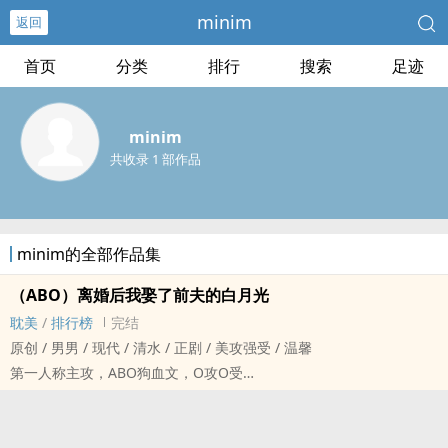
minim
返回
首页
分类
排行
搜索
足迹
minim
共收录 1 部作品
minim的全部作品集
（ABO）离婚后我娶了前夫的白月光
耽美
/
排行榜
完结
原创 / 男男 / 现代 / 清水 / 正剧 / 美攻强受 / 温馨
第一人称主攻，ABO狗血文，O攻O受
宋御和我提了离婚，我答应了，然后我发现我怀了他的孩子。我果断
地打掉了孩子，还和手术医生在一起了。
敏感缺爱大明星O攻X温柔腹黑产科医生O受