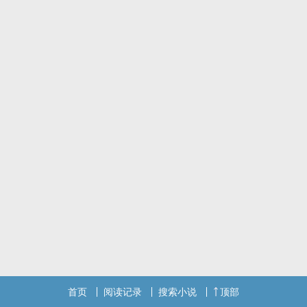
0
排雷：攻和前夫在一起的时候是受，和正牌在一起的时候才是攻
首页
阅读记录
搜索小说
顶部